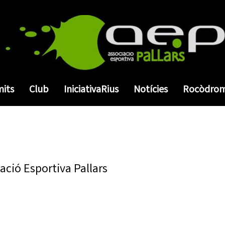
mits
Club
IniciativaRius
Notícies
Rocòdro
iació Esportiva Pallars