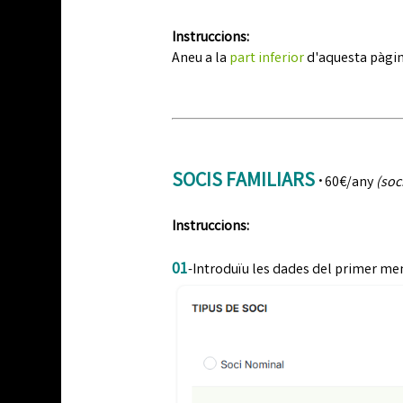
Instruccions:
Aneu a la
part inferior
d'aquesta pàgina
SOCIS FAMILIARS
·
60€/any
(soc
Instruccions:
01
-Introduïu les dades del primer me