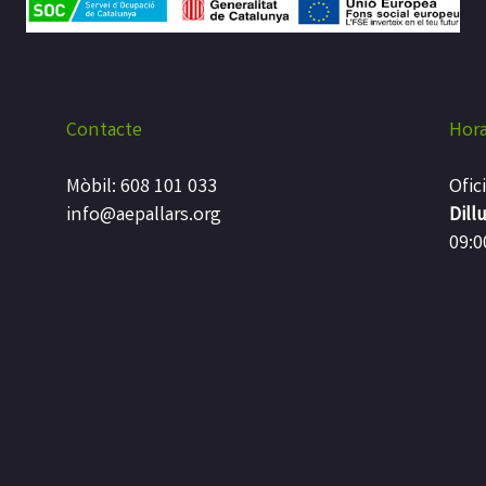
Contacte
Hora
Mòbil: 608 101 033
Ofic
info@aepallars.org
Dill
09:0