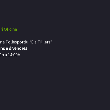
ri Oficina
ina Poliesportiu “Els Til·lers”
uns a divendres
0h a 14:00h