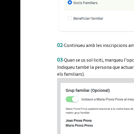
02
-Continueu amb les inscripcions am
03
-Quan se us sol·liciti, marqueu l’op
Indiqueu també la persona que actuar
els familiars).