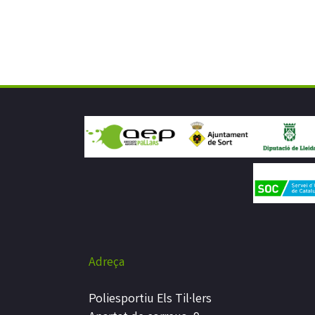
Adreça
Poliesportiu Els Til·lers