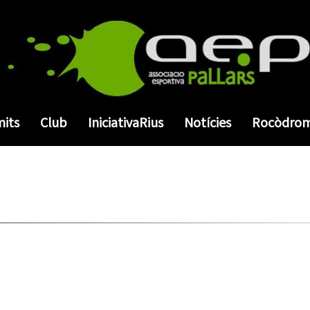
mits
Club
IniciativaRius
Notícies
Rocòdro