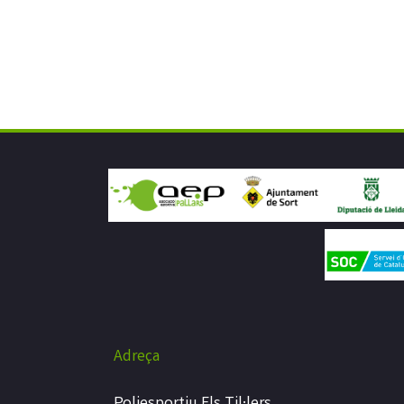
Adreça
Poliesportiu Els Til·lers